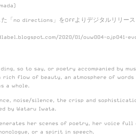
amada)
た「no directions」をOffよりデジタルリリー
dlabel.blogspot.com/2020/01/ouw004-ojp041-ev
ading, so to say, or poetry accompanied by mu
 a rich flow of beauty, an atmosphere of words
as a whole.
nce, noise/silence, the crisp and sophisticati
ed by Wataru Iwata.
enerates her scenes of poetry, her voice full 
onologue, or a spirit in speech.