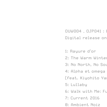
OUW004 – OJP041 : 
Digital release o
1: Rayure d’or
2: The Warm Winter
3: No North, No So
4: Alpha et omega
(feat. Kiyohito Y
5: Lullaby
6: Walk with Me: F
7: Current 2016
8: Ambient Noiz