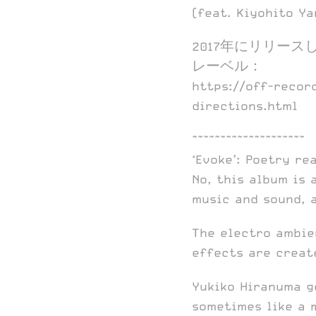
(feat. Kiyohito Y
2017年にリリースし
レーベル：
https://off-recor
directions.html
~~~~~~~~~~~~~~~~~~~~
‘Evoke’: Poetry re
No, this album is
music and sound, 
The electro ambie
effects are creat
Yukiko Hiranuma g
sometimes like a m