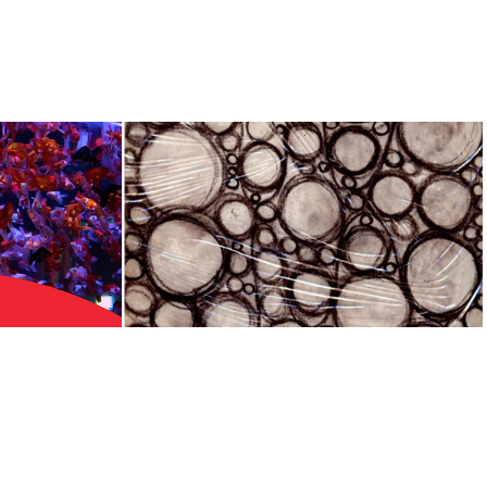
current
2007