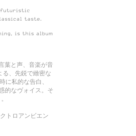
futuristic
assical taste.
ing, is this album
言葉と声、音楽が音
による、先鋭で緻密な
 の、時に私的な告白、
惑的なヴォイス。そ
』。
謐 +エレクトロアンビエン