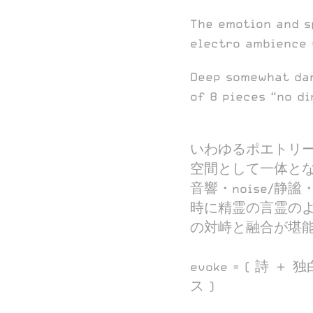
The emotion and s
electro ambience 
Deep somewhat dar
of 8 pieces “no di
いわゆるポエトリー
空間として一体となり
音響・noise/静謐
時に精霊の言霊の
の対峙と融合が堪能で
evoke = ( 詩 ＋ 
ス )