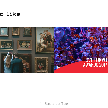
o like
 Asscher 
LOVE TOKYO 
 Movie
AWARDS 2017
2017
↑
Back to Top