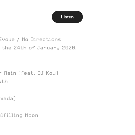
Listen
Evoke / No Directions
n the 24th of January 2020.
 Rain (feat. DJ Kou)
uth
amada)
ulfilling Moon