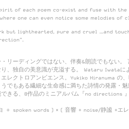
pirit of each poem co-exist and fuse with the 
where one can even notice some melodies of cl
k but lighthearted, pure and cruel …and touch
rection”.
・リーディングではない、伴奏&朗読でもない。 
、独自の美意識が充溢する。 Wataru Iwata
・エレクトロアンビエンス。Yukiko Hiranuma
ようでもある繊細な生命感に満ちた詩情の発露・魅
きる、8作品のミニアルバム『no directions 
独白 ＋ spoken words ) × ( 音響 + noise/静