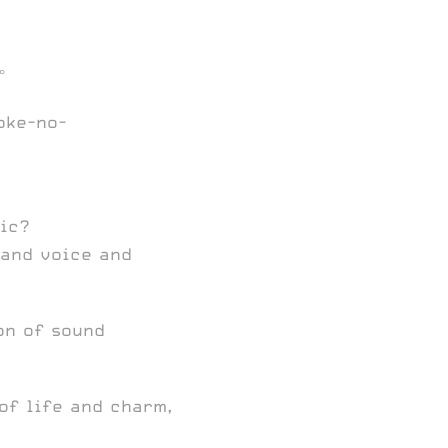
ス。
oke-no-
sic?
 and voice and
on of sound
of life and charm,