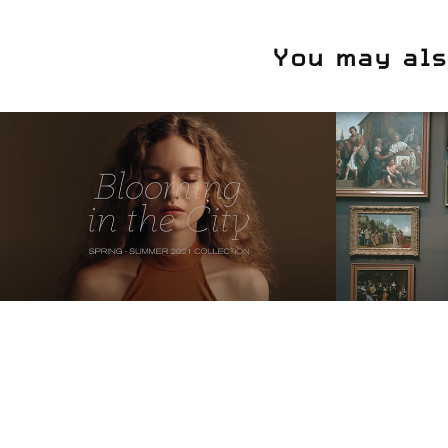
You may als
RMK
Royal
Brand
2021
2018